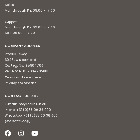
Sales
Mon through Fri: 09:00 - 17:00
Support
Mon through Fri: 09:00 - 17:00
Sat: 09:00 - 17:00
COMPANY ADDRESS
Produktieweg 1
6045JC Roermond
Co. Reg. No.: 95904700
VAT No.: NL867384785B01
Terms and conditions
Privacy statement
CONTACT DETAILS
E-mail:
info@count-it.eu
Phone:
+31 (0)88 00 36 000
WhatsApp:
+31 (0)88 00 36 000
(message-only)