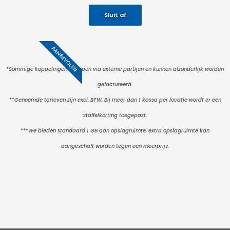
Sluit af
AANBEVOLEN
*
Sommige koppelingen verlopen via externe partijen en kunnen afzonderlijk worden
gefactureerd.
**
Genoemde tarieven zijn excl. BTW. Bij meer dan 1 kassa per locatie wordt er een
staffelkorting toegepast.
***
We bieden standaard 1 GB aan opslagruimte, extra opslagruimte kan
aangeschaft worden tegen een meerprijs.