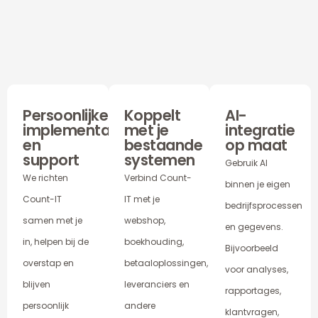
Persoonlijke
Koppelt
AI-
implementatie
met je
integratie
en
bestaande
op maat
support
systemen
Gebruik AI
We richten
Verbind Count-
binnen je eigen
Count-IT
IT met je
bedrijfsprocessen
samen met je
webshop,
en gegevens.
in, helpen bij de
boekhouding,
Bijvoorbeeld
overstap en
betaaloplossingen,
voor analyses,
blijven
leveranciers en
rapportages,
persoonlijk
andere
klantvragen,