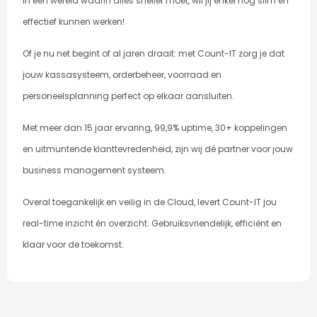
In een wereld waarin alles sneller moet, wil jij enkel nog slim en
effectief kunnen werken!
Of je nu net begint of al jaren draait: met Count-IT zorg je dat
jouw kassasysteem, orderbeheer, voorraad en
personeelsplanning perfect op elkaar aansluiten.
Met meer dan 15 jaar ervaring, 99,9% uptime, 30+ koppelingen
en uitmuntende klanttevredenheid, zijn wij dé partner voor jouw
business management systeem.
Overal toegankelijk en veilig in de Cloud, levert Count-IT jou
real-time inzicht én overzicht. Gebruiksvriendelijk, efficiënt en
klaar voor de toekomst.