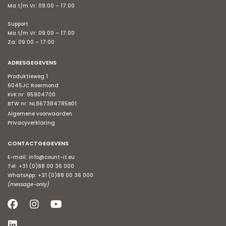
Ma t/m Vr: 09:00 – 17:00
Support
Ma t/m Vr: 09:00 – 17:00
Za: 09:00 – 17:00
ADRESGEGEVENS
Produktieweg 1
6045JC Roermond
KvK nr: 95904700
BTW nr: NL867384785B01
Algemene voorwaarden
Privacyverklaring
CONTACTGEGEVENS
E-mail:
info@count-it.eu
Tel:
+31 (0)88 00 36 000
WhatsApp:
+31 (0)88 00 36 000
(message-only)