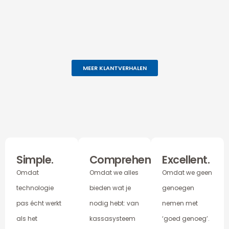
MEER KLANTVERHALEN
Simple.
Comprehensive.
Excellent.
Omdat
Omdat we alles
Omdat we geen
technologie
bieden wat je
genoegen
pas écht werkt
nodig hebt: van
nemen met
als het
kassasysteem
‘goed genoeg’.