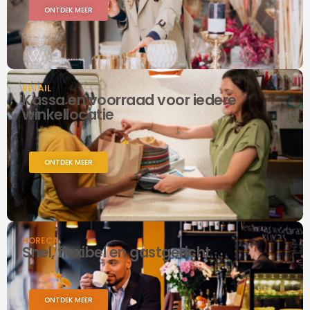
ONTDEK MEER
RETAIL
Kassa en voorraad voor iedere
winkellocatie
ONTDEK MEER
HORECA
Snel, flexibel en gastgericht
ONTDEK MEER