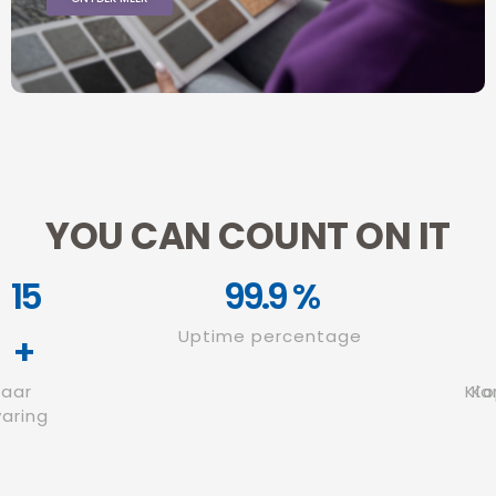
YOU CAN COUNT ON IT
15
99.9
%
Uptime percentage
+
Jaar
Kla
Ko
varing