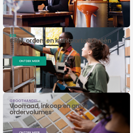
B2B
CRM, orders en klantportaal in één
ONTDEK MEER
GROOTHANDEL
Voorraad, inkoop en grote
ordervolumes
ONTDEK MEER